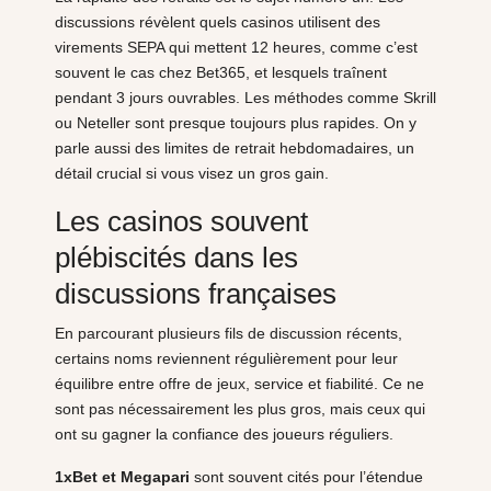
discussions révèlent quels casinos utilisent des
virements SEPA qui mettent 12 heures, comme c’est
souvent le cas chez Bet365, et lesquels traînent
pendant 3 jours ouvrables. Les méthodes comme Skrill
ou Neteller sont presque toujours plus rapides. On y
parle aussi des limites de retrait hebdomadaires, un
détail crucial si vous visez un gros gain.
Les casinos souvent
plébiscités dans les
discussions françaises
En parcourant plusieurs fils de discussion récents,
certains noms reviennent régulièrement pour leur
équilibre entre offre de jeux, service et fiabilité. Ce ne
sont pas nécessairement les plus gros, mais ceux qui
ont su gagner la confiance des joueurs réguliers.
1xBet et Megapari
sont souvent cités pour l’étendue