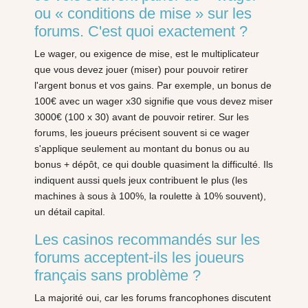
ou « conditions de mise » sur les
forums. C'est quoi exactement ?
Le wager, ou exigence de mise, est le multiplicateur
que vous devez jouer (miser) pour pouvoir retirer
l'argent bonus et vos gains. Par exemple, un bonus de
100€ avec un wager x30 signifie que vous devez miser
3000€ (100 x 30) avant de pouvoir retirer. Sur les
forums, les joueurs précisent souvent si ce wager
s'applique seulement au montant du bonus ou au
bonus + dépôt, ce qui double quasiment la difficulté. Ils
indiquent aussi quels jeux contribuent le plus (les
machines à sous à 100%, la roulette à 10% souvent),
un détail capital.
Les casinos recommandés sur les
forums acceptent-ils les joueurs
français sans problème ?
La majorité oui, car les forums francophones discutent