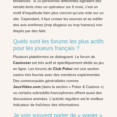
tendances : si 10 personnes différentes signalent des
retraits lents chez un opérateur sur 6 mois, c'est un
motif d'inquiétude bien plus concret qu'une note sur un
site. Cependant, il faut croiser les sources et se méfier
des avis extrêmes (trop élogieux ou trop haineux) non
étayés par des faits.
Quels sont les forums les plus actifs
pour les joueurs français ?
Plusieurs plateformes se distinguent. Le forum de
Casinozer
est très actif et spécifiquement dédié au jeu
en ligne. Les forums de
Club Poker
ont une section
casino très fournie avec des membres expérimentés.
Des communautés généralistes comme
JeuxVideo.com
(dans la section « Poker & Casinos »)
ou certains subreddits francophones offrent aussi des
discussions animées. L'activité régulière est le meilleur
indicateur de fraîcheur des informations.
Je vois souvent parler de « wager »