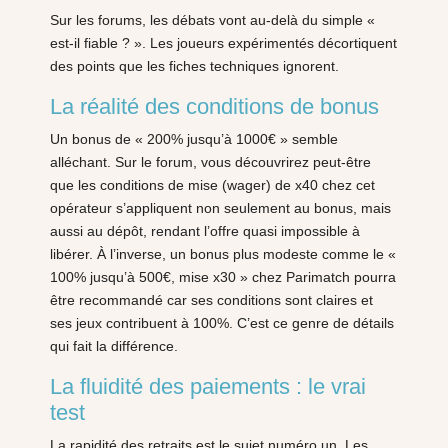
Sur les forums, les débats vont au-delà du simple «
est-il fiable ? ». Les joueurs expérimentés décortiquent
des points que les fiches techniques ignorent.
La réalité des conditions de bonus
Un bonus de « 200% jusqu’à 1000€ » semble
alléchant. Sur le forum, vous découvrirez peut-être
que les conditions de mise (wager) de x40 chez cet
opérateur s’appliquent non seulement au bonus, mais
aussi au dépôt, rendant l’offre quasi impossible à
libérer. À l’inverse, un bonus plus modeste comme le «
100% jusqu’à 500€, mise x30 » chez Parimatch pourra
être recommandé car ses conditions sont claires et
ses jeux contribuent à 100%. C’est ce genre de détails
qui fait la différence.
La fluidité des paiements : le vrai
test
La rapidité des retraits est le sujet numéro un. Les