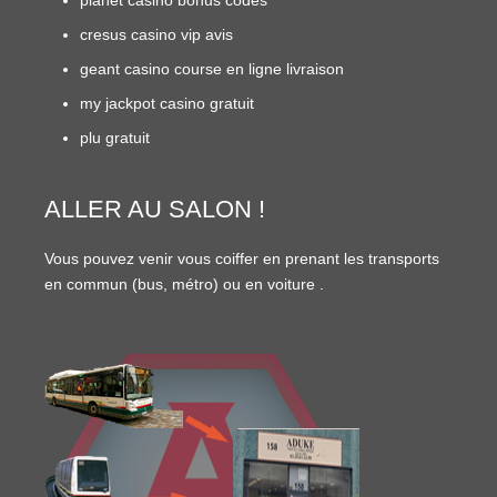
planet casino bonus codes
cresus casino vip avis
geant casino course en ligne livraison
my jackpot casino gratuit
plu gratuit
ALLER AU SALON !
Vous pouvez venir vous coiffer en prenant les transports
en commun (
bus
,
métro
) ou en
voiture
.