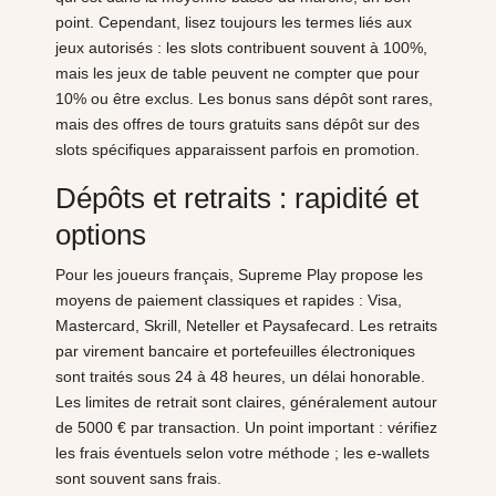
point. Cependant, lisez toujours les termes liés aux
jeux autorisés : les slots contribuent souvent à 100%,
mais les jeux de table peuvent ne compter que pour
10% ou être exclus. Les bonus sans dépôt sont rares,
mais des offres de tours gratuits sans dépôt sur des
slots spécifiques apparaissent parfois en promotion.
Dépôts et retraits : rapidité et
options
Pour les joueurs français, Supreme Play propose les
moyens de paiement classiques et rapides : Visa,
Mastercard, Skrill, Neteller et Paysafecard. Les retraits
par virement bancaire et portefeuilles électroniques
sont traités sous 24 à 48 heures, un délai honorable.
Les limites de retrait sont claires, généralement autour
de 5000 € par transaction. Un point important : vérifiez
les frais éventuels selon votre méthode ; les e-wallets
sont souvent sans frais.