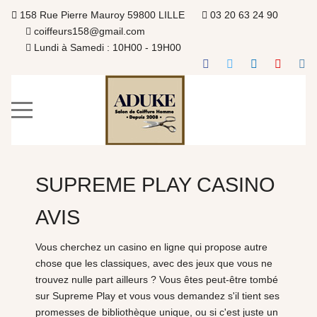
158 Rue Pierre Mauroy 59800 LILLE
03 20 63 24 90
coiffeurs158@gmail.com
Lundi à Samedi : 10H00 - 19H00
SUPREME PLAY CASINO
AVIS
Vous cherchez un casino en ligne qui propose autre
chose que les classiques, avec des jeux que vous ne
trouvez nulle part ailleurs ? Vous êtes peut-être tombé
sur Supreme Play et vous vous demandez s'il tient ses
promesses de bibliothèque unique, ou si c'est juste un