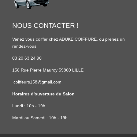
NOUS CONTACTER !
Venez vous coiffer chez ADUKE COIFFURE, ou prenez un
rendez-vous!
03 20 63 24 90
158 Rue Pierre Mauroy 59800 LILLE
coiffeurs158@gmail.com
Horaires d'ouverture du Salon
Lundi : 10h - 19h
Mardi au Samedi : 10h - 19h