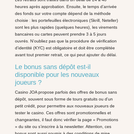
heures après approbation. Ensuite, le temps d’arrivée
des fonds sur votre compte dépend de la méthode
choisie : les portefeuilles électroniques (Skrill, Neteller)
sont les plus rapides (quelques heures), les virements
bancaires ou cartes peuvent prendre 3 à 5 jours
ouvrés. N’oubliez pas que la procédure de vérification
d’identité (KYC) est obligatoire et doit être complétée
avant tout premier retrait, ce qui peut ajouter du délai.
Le bonus sans dépôt est-il
disponible pour les nouveaux
joueurs ?
Casino JOA propose parfois des offres de bonus sans
dépôt, souvent sous forme de tours gratuits ou d’un
petit crédit, pour permettre aux nouveaux joueurs de
tester le casino. Ces offres sont promotionnelles et
changeantes, il faut donc vérifier la page « Promotions
» du site ou s’inscrire à la newsletter. Attention, ces
bonus sont aussi soumis à des conditions de mise