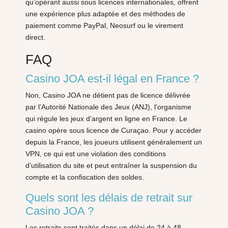
qu’opérant aussi sous licences internationales, offrent
une expérience plus adaptée et des méthodes de
paiement comme PayPal, Neosurf ou le virement
direct.
FAQ
Casino JOA est-il légal en France ?
Non, Casino JOA ne détient pas de licence délivrée
par l’Autorité Nationale des Jeux (ANJ), l’organisme
qui régule les jeux d’argent en ligne en France. Le
casino opère sous licence de Curaçao. Pour y accéder
depuis la France, les joueurs utilisent généralement un
VPN, ce qui est une violation des conditions
d’utilisation du site et peut entraîner la suspension du
compte et la confiscation des soldes.
Quels sont les délais de retrait sur
Casino JOA ?
Les retraits sont traités dans un délai de 24 à 48