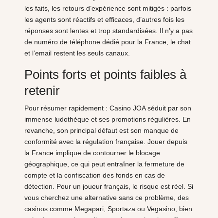
les faits, les retours d’expérience sont mitigés : parfois
les agents sont réactifs et efficaces, d’autres fois les
réponses sont lentes et trop standardisées. Il n’y a pas
de numéro de téléphone dédié pour la France, le chat
et l’email restent les seuls canaux.
Points forts et points faibles à
retenir
Pour résumer rapidement : Casino JOA séduit par son
immense ludothèque et ses promotions régulières. En
revanche, son principal défaut est son manque de
conformité avec la régulation française. Jouer depuis
la France implique de contourner le blocage
géographique, ce qui peut entraîner la fermeture de
compte et la confiscation des fonds en cas de
détection. Pour un joueur français, le risque est réel. Si
vous cherchez une alternative sans ce problème, des
casinos comme Megapari, Sportaza ou Vegasino, bien