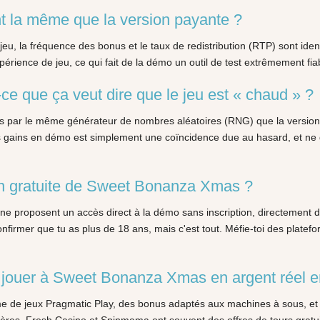
nt la même que la version payante ?
u, la fréquence des bonus et le taux de redistribution (RTP) sont ident
érience de jeu, ce qui fait de la démo un outil de test extrêmement fia
ce que ça veut dire que le jeu est « chaud » ?
és par le même générateur de nombres aléatoires (RNG) que la version r
 gains en démo est simplement une coïncidence due au hasard, et ne 
sion gratuite de Sweet Bonanza Xmas ?
 proposent un accès direct à la démo sans inscription, directement depu
nfirmer que tu as plus de 18 ans, mais c'est tout. Méfie-toi des plate
r jouer à Sweet Bonanza Xmas en argent réel 
me de jeux Pragmatic Play, des bonus adaptés aux machines à sous, e