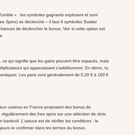
 Tumble » : les symboles gagnants explosent et sont
ee Spins) se déclenche – il faut 4 symboles Scatter
chances de déclencher le bonus. Voir si cette option est
e.
ce qui signifie que les gains peuvent être espacés, mais
ltiplicateurs qui apparaissent s'additionnent. En démo, tu
identiques. Les paris vont généralement de 0,20 € à 100 €
ombreux casinos en France proposent des bonus de
régulièrement des free spins sur une sélection de slots.
kroll. L'astuce est de vérifier les conditions : le
jours le confirmer dans les termes du bonus.