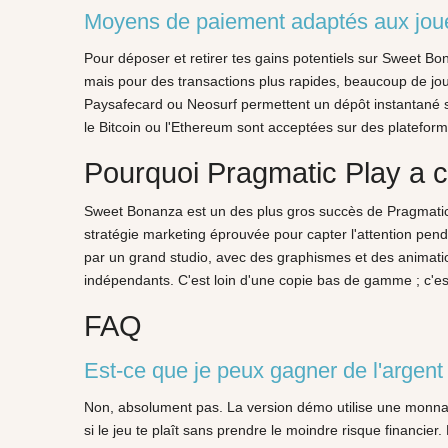
Moyens de paiement adaptés aux joue
Pour déposer et retirer tes gains potentiels sur Sweet B
mais pour des transactions plus rapides, beaucoup de jou
Paysafecard ou Neosurf permettent un dépôt instantané sa
le Bitcoin ou l'Ethereum sont acceptées sur des platefo
Pourquoi Pragmatic Play a cr
Sweet Bonanza est un des plus gros succès de Pragmatic P
stratégie marketing éprouvée pour capter l'attention pendan
par un grand studio, avec des graphismes et des animatio
indépendants. C'est loin d'une copie bas de gamme ; c'est
FAQ
Est-ce que je peux gagner de l'argen
Non, absolument pas. La version démo utilise une monnaie v
si le jeu te plaît sans prendre le moindre risque financier