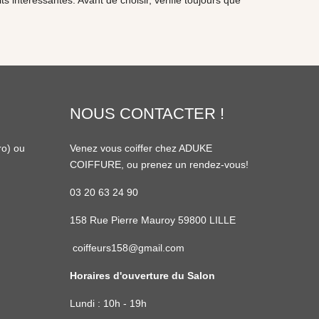
s intéressantes. Avant de choisir, vérifie toujours que
NOUS CONTACTER !
ro
) ou
Venez vous coiffer chez ADUKE
COIFFURE, ou prenez un rendez-vous!
03 20 63 24 90
158 Rue Pierre Mauroy 59800 LILLE
coiffeurs158@gmail.com
Horaires d'ouverture du Salon
Lundi : 10h - 19h