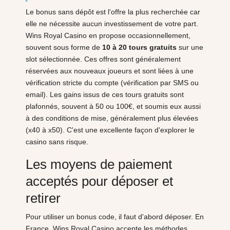
Le bonus sans dépôt est l'offre la plus recherchée car
elle ne nécessite aucun investissement de votre part.
Wins Royal Casino en propose occasionnellement,
souvent sous forme de
10 à 20 tours gratuits
sur une
slot sélectionnée. Ces offres sont généralement
réservées aux nouveaux joueurs et sont liées à une
vérification stricte du compte (vérification par SMS ou
email). Les gains issus de ces tours gratuits sont
plafonnés, souvent à 50 ou 100€, et soumis eux aussi
à des conditions de mise, généralement plus élevées
(x40 à x50). C'est une excellente façon d'explorer le
casino sans risque.
Les moyens de paiement
acceptés pour déposer et
retirer
Pour utiliser un bonus code, il faut d'abord déposer. En
France, Wins Royal Casino accepte les méthodes