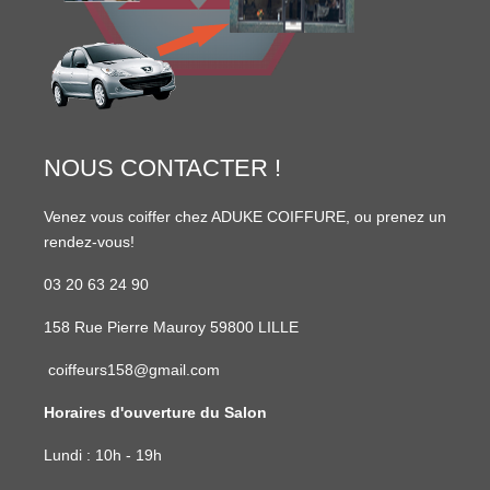
NOUS CONTACTER !
Venez vous coiffer chez ADUKE COIFFURE, ou prenez un
rendez-vous!
03 20 63 24 90
158 Rue Pierre Mauroy 59800 LILLE
coiffeurs158@gmail.com
Horaires d'ouverture du Salon
Lundi : 10h - 19h