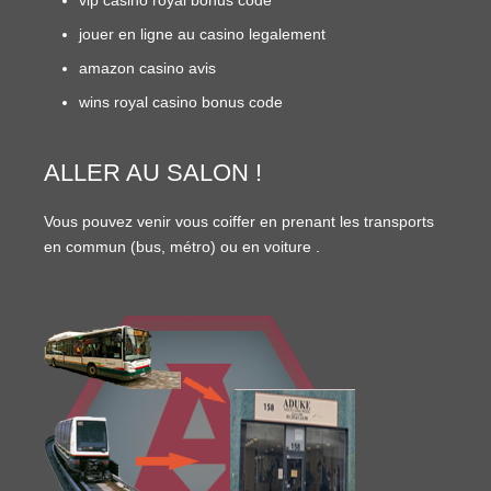
vip casino royal bonus code
jouer en ligne au casino legalement
amazon casino avis
wins royal casino bonus code
ALLER AU SALON !
Vous pouvez venir vous coiffer en prenant les transports
en commun (
bus
,
métro
) ou en
voiture
.