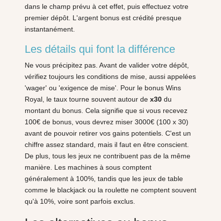
dans le champ prévu à cet effet, puis effectuez votre
premier dépôt. L'argent bonus est crédité presque
instantanément.
Les détails qui font la différence
Ne vous précipitez pas. Avant de valider votre dépôt,
vérifiez toujours les conditions de mise, aussi appelées
'wager' ou 'exigence de mise'. Pour le bonus Wins
Royal, le taux tourne souvent autour de
x30
du
montant du bonus. Cela signifie que si vous recevez
100€ de bonus, vous devrez miser 3000€ (100 x 30)
avant de pouvoir retirer vos gains potentiels. C'est un
chiffre assez standard, mais il faut en être conscient.
De plus, tous les jeux ne contribuent pas de la même
manière. Les machines à sous comptent
généralement à 100%, tandis que les jeux de table
comme le blackjack ou la roulette ne comptent souvent
qu'à 10%, voire sont parfois exclus.