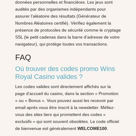
données personnelles et financières. Les jeux sont
audités par des organismes indépendants pour
assurer l'aléatoire des résultats (Générateur de
Nombres Aléatoires certifié). Vérifiez également la
présence de protocoles de sécurité comme le cryptage
SSL (le petit cadenas dans la barre d'adresse de votre
navigateur), qui protège toutes vos transactions.
FAQ
Où trouver des codes promo Wins
Royal Casino valides ?
Les codes valides sont directement affichés sur la
page d'accueil du casino, dans la section « Promotion
» ou « Bonus ». Vous pouvez aussi les recevoir par
email après vous être inscrit à la newsletter. Méfiez-
vous des sites tiers qui promettent des codes «
exclusifs » qui sont souvent obsolètes. Le code officiel
de bienvenue est généralement
WELCOME100
.